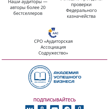
Профессиональная
Диплом SBA,
ответственность
сертификат ИПБ РФ
застрахована
Успешно пройдены
Наши аудиторы —
проверки
авторы более 20
Федерального
бестселлеров
казначейства
СРО «Аудиторская
Ассоциация
Содружество»