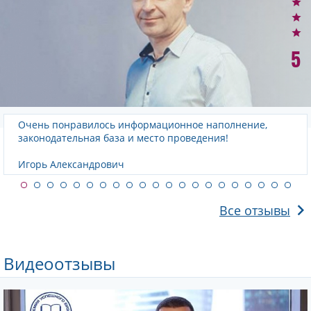
5
ООО "Акронис-Инфозащита" выражает благодарность
сотрудникам Аудиторской организации - ООО
"Академия успешного бизнеса" за
высокопрофессиональную и качественную работу при
проведении аудиторской проверки финансовой
отчетности за 2019 год.
Специалисты Вашей компании владеют широким
спектром знаний и навыков. Рекомендации, которые
были получены в ходе аудиторской проверки, имели
практическую пользу.
Мы полностью удовлетворены услугами, оказываемыми
ООО "Академия успешного бизнеса" и можем
рекомендовать Вашу компанию всем нашим партнерам.
ООО "Акронис-Инфозащита"